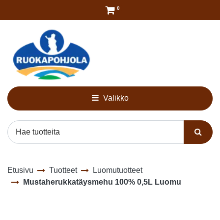
Siirry pääsisältöön
0
Valikko
Etusivu
Tuotteet
Luomutuotteet
Mustaherukkatäysmehu 100% 0,5L Luomu