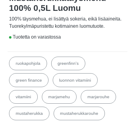
100% 0,5L Luomu
100% täysmehua, ei lisättyä sokeria, eikä lisäaineita.
Tuorekylmäpuristettu kotimainen luomutuote.
Tuotetta on varastossa
ruokapohjola
greenfinn's
green finance
luonnon vitamiini
vitamiini
marjamehu
marjarouhe
mustaherukka
mustaherukkarouhe