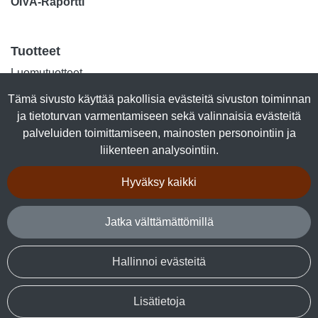
OIVA-Raportti
Tuotteet
Luomutuotteet
Lihasäilykkeet
Tämä sivusto käyttää pakollisia evästeitä sivuston toiminnan
Kalasäilykkeet
ja tietoturvan varmentamiseen sekä valinnaisia evästeitä
Marjajalosteet
palveluiden toimittamiseen, mainosten personointiin ja
Talkkuna & Hunaja
liikenteen analysointiin.
Makeiset
Kuivalihat
Hyväksy kaikki
Tuotepaketit
Jatka välttämättömillä
Seuraa sosiaalisessa mediassa
Facebook
Hallinnoi evästeitä
Lisätietoja