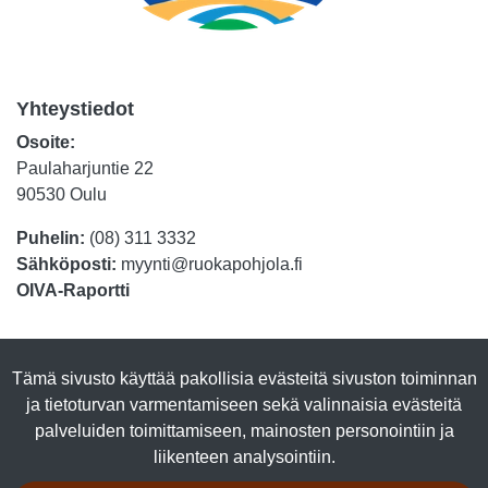
Yhteystiedot
Osoite:
Paulaharjuntie 22
90530 Oulu
Puhelin:
(08) 311 3332
Sähköposti:
myynti@ruokapohjola.fi
OIVA-Raportti
Tuotteet
Tämä sivusto käyttää pakollisia evästeitä sivuston toiminnan
Luomutuotteet
ja tietoturvan varmentamiseen sekä valinnaisia evästeitä
Lihasäilykkeet
palveluiden toimittamiseen, mainosten personointiin ja
Kalasäilykkeet
liikenteen analysointiin.
Marjajalosteet