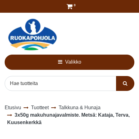
Siirry pääsisältöön
0
Valikko
Etusivu
Tuotteet
Talkkuna & Hunaja
3x50g makuhunajavalmiste. Metsä: Kataja, Terva,
Kuusenkerkkä