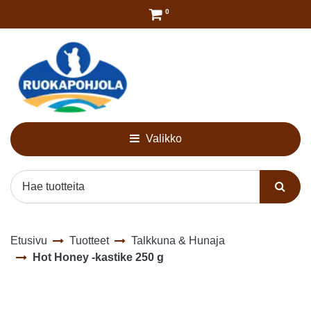
Siirry pääsisältöön
0
Valikko
Etusivu
Tuotteet
Talkkuna & Hunaja
Hot Honey -kastike 250 g