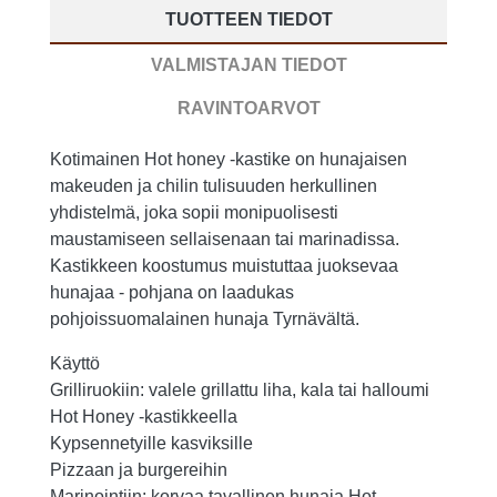
TUOTTEEN TIEDOT
VALMISTAJAN TIEDOT
RAVINTOARVOT
Kotimainen Hot honey -kastike on hunajaisen
makeuden ja chilin tulisuuden herkullinen
yhdistelmä, joka sopii monipuolisesti
maustamiseen sellaisenaan tai marinadissa.
Kastikkeen koostumus muistuttaa juoksevaa
hunajaa - pohjana on laadukas
pohjoissuomalainen hunaja Tyrnävältä.
Käyttö
Grilliruokiin: valele grillattu liha, kala tai halloumi
Hot Honey -kastikkeella
Kypsennetyille kasviksille
Pizzaan ja burgereihin
Marinointiin: korvaa tavallinen hunaja Hot