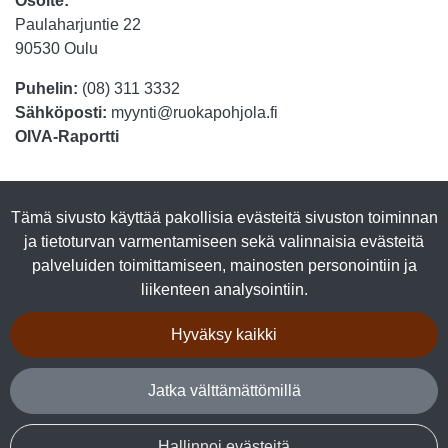
Osoite:
Paulaharjuntie 22
90530 Oulu
Puhelin:
(08) 311 3332
Sähköposti:
myynti@ruokapohjola.fi
OIVA-Raportti
Tuotteet
Tämä sivusto käyttää pakollisia evästeitä sivuston toiminnan
Luomutuotteet
ja tietoturvan varmentamiseen sekä valinnaisia evästeitä
Lihasäilykkeet
palveluiden toimittamiseen, mainosten personointiin ja
Kalasäilykkeet
liikenteen analysointiin.
Marjajalosteet
Talkkuna & Hunaja
Hyväksy kaikki
Makeiset
Kuivalihat
Jatka välttämättömillä
Tuotepaketit
Hallinnoi evästeitä