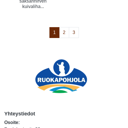
saksanhirven
kuivaliha...
1
2
3
Yhteystiedot
Osoite: