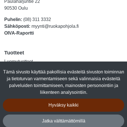
Paulaharjuntie 22
90530 Oulu
Puhelin:
(08) 311 3332
Sähköposti:
myynti@ruokapohjola.fi
OIVA-Raportti
Tuotteet
Luomutuotteet
Lihasäilykkeet
Tämä sivusto käyttää pakollisia evästeitä sivuston toiminnan
Kalasäilykkeet
ja tietoturvan varmentamiseen sekä valinnaisia evästeitä
Marjajalosteet
palveluiden toimittamiseen, mainosten personointiin ja
Talkkuna & Hunaja
liikenteen analysointiin.
Makeiset
Kuivalihat
Hyväksy kaikki
Tuotepaketit
Jatka välttämättömillä
Seuraa sosiaalisessa mediassa