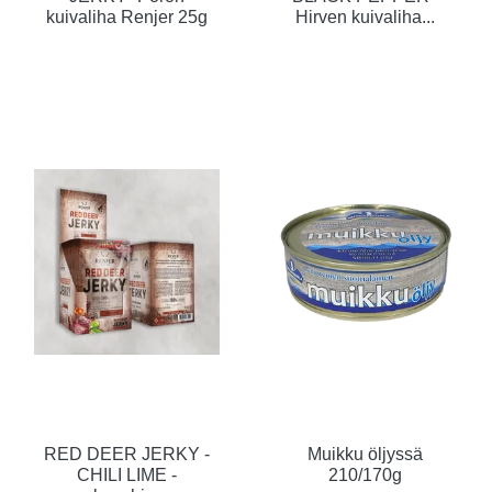
kuivaliha Renjer 25g
Hirven kuivaliha...
RED DEER JERKY -
Muikku öljyssä
CHILI LIME -
210/170g