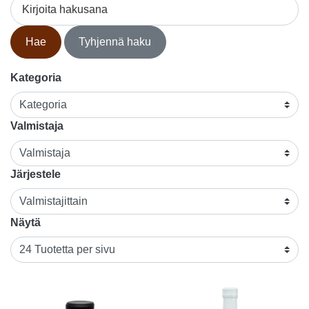
Kirjoita hakusana
Hae
Tyhjennä haku
Kategoria
Valmistaja
Järjestele
Näytä