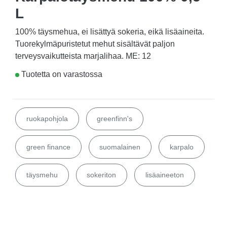
L
100% täysmehua, ei lisättyä sokeria, eikä lisäaineita.
Tuorekylmäpuristetut mehut sisältävät paljon
terveysvaikutteista marjalihaa. ME: 12
Tuotetta on varastossa
ruokapohjola
greenfinn's
green finance
suomalainen
karpalo
täysmehu
sokeriton
lisäaineeton