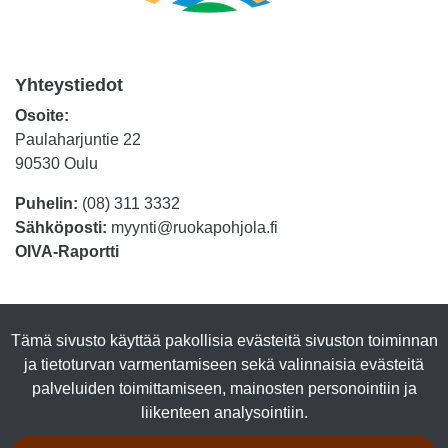
Yhteystiedot
Osoite:
Paulaharjuntie 22
90530 Oulu
Puhelin:
(08) 311 3332
Sähköposti:
myynti@ruokapohjola.fi
OIVA-Raportti
Tuotteet
Tämä sivusto käyttää pakollisia evästeitä sivuston toiminnan
Luomutuotteet
ja tietoturvan varmentamiseen sekä valinnaisia evästeitä
Lihasäilykkeet
palveluiden toimittamiseen, mainosten personointiin ja
Kalasäilykkeet
liikenteen analysointiin.
Marjajalosteet
Talkkuna & Hunaja