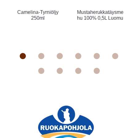
Camelina-Tyrniöljy
Mustaherukkatäysme
250ml
hu 100% 0,5L Luomu