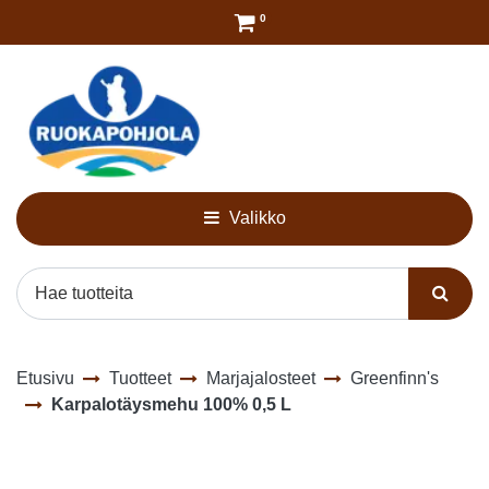
Siirry pääsisältöön
0
Valikko
Etusivu
Tuotteet
Marjajalosteet
Greenfinn's
Karpalotäysmehu 100% 0,5 L