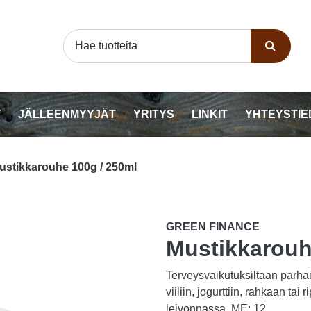
T
JÄLLEENMYYJÄT
YRITYS
LINKIT
YHTEYSTIE
ustikkarouhe 100g / 250ml
GREEN FINANCE
Mustikkarouh
Terveysvaikutuksiltaan parhai
viiliin, jogurttiin, rahkaan t
leivonnassa. ME: 12