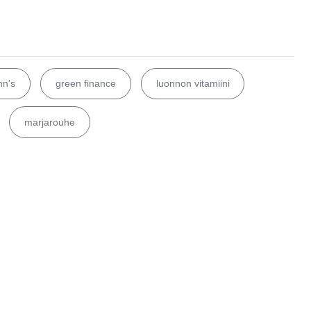
nn's
green finance
luonnon vitamiini
marjarouhe