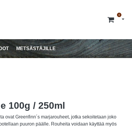
0
Avaa 
DOT
METSÄSTÄJILLE
e 100g / 250ml
ta ovat Greenfinn´s marjarouheet, jotka sekoitetaan joko
ai ripotellaan puuron päälle. Rouheita voidaan käyttää myös