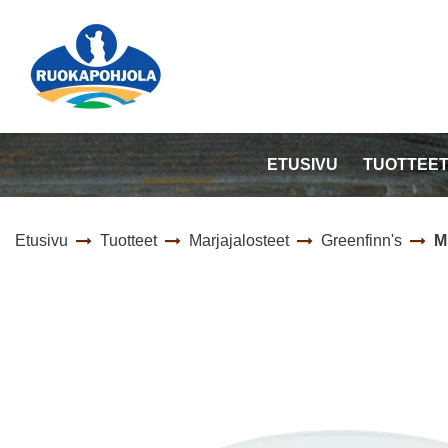
Siirry pääsisältöön
ETUSIVU
TUOTTEE
Etusivu
Tuotteet
Marjajalosteet
Greenfinn's
M