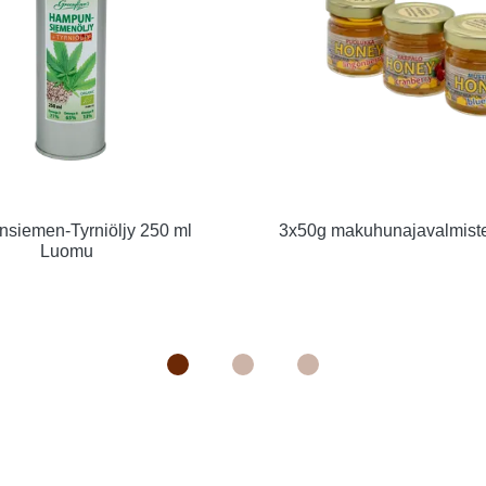
siemen-Tyrniöljy 250 ml
3x50g makuhunajavalmiste.
Luomu