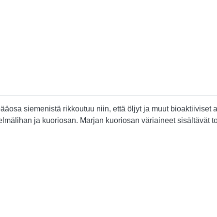
pääosa siemenistä rikkoutuu niin, että öljyt ja muut bioaktiivis
mälihan ja kuoriosan. Marjan kuoriosan väriaineet sisältävät to