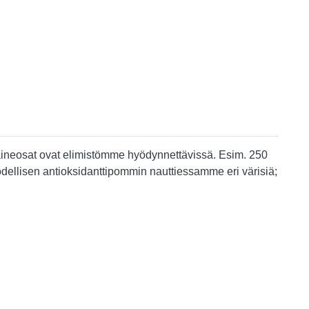
et aineosat ovat elimistömme hyödynnettävissä. Esim. 250
dellisen antioksidanttipommin nauttiessamme eri värisiä;