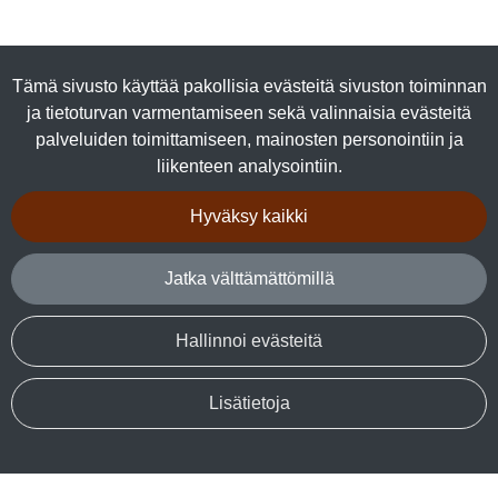
Tuotteet
Tämä sivusto käyttää pakollisia evästeitä sivuston toiminnan
Luomutuotteet
ja tietoturvan varmentamiseen sekä valinnaisia evästeitä
Lihasäilykkeet
palveluiden toimittamiseen, mainosten personointiin ja
Kalasäilykkeet
liikenteen analysointiin.
Marjajalosteet
Talkkuna & Hunaja
Hyväksy kaikki
Makeiset
Kuivalihat
Jatka välttämättömillä
Tuotepaketit
Hallinnoi evästeitä
Seuraa sosiaalisessa mediassa
Facebook
Lisätietoja
© Ruokapohjola / Verkkosivu
atFlow.fi