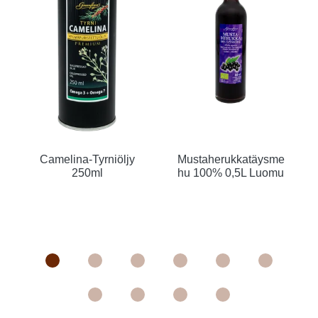
Camelina-Tyrniöljy
Mustaherukkatäysme
250ml
hu 100% 0,5L Luomu