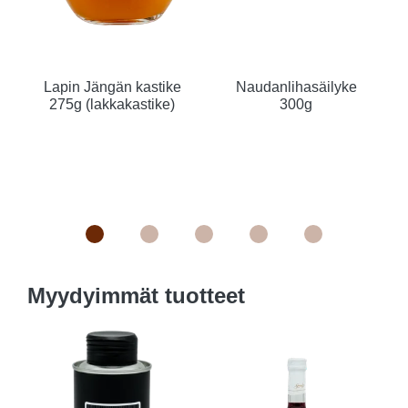
Lapin Jängän kastike
Naudanlihasäilyke
275g (lakkakastike)
300g
Myydyimmät tuotteet