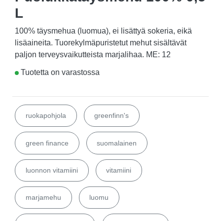
L
100% täysmehua (luomua), ei lisättyä sokeria, eikä
lisäaineita. Tuorekylmäpuristetut mehut sisältävät
paljon terveysvaikutteista marjalihaa. ME: 12
Tuotetta on varastossa
ruokapohjola
greenfinn's
green finance
suomalainen
luonnon vitamiini
vitamiini
marjamehu
luomu