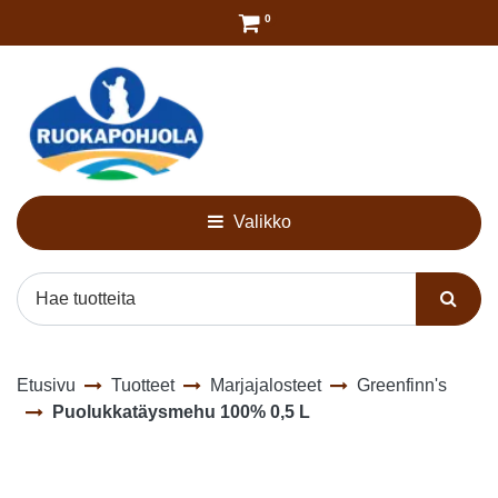
Siirry pääsisältöön
0
Valikko
Etusivu
Tuotteet
Marjajalosteet
Greenfinn's
Puolukkatäysmehu 100% 0,5 L