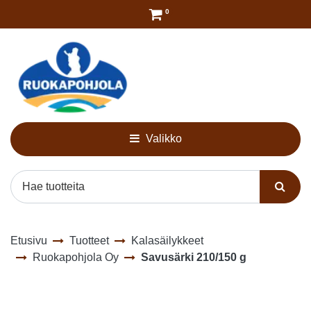
Siirry pääsisältöön
0
Valikko
Etusivu
Tuotteet
Kalasäilykkeet
Ruokapohjola Oy
Savusärki 210/150 g