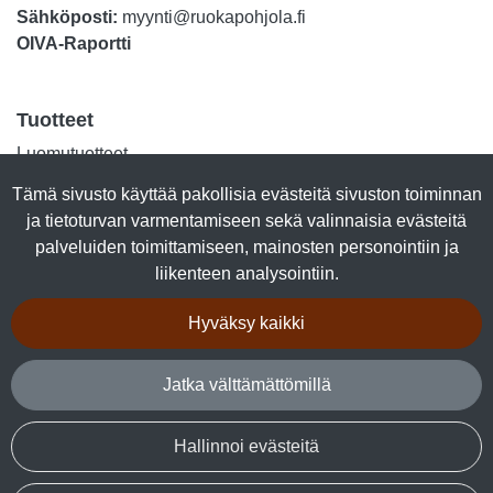
Sähköposti:
myynti@ruokapohjola.fi
OIVA-Raportti
Tuotteet
Luomutuotteet
Lihasäilykkeet
Tämä sivusto käyttää pakollisia evästeitä sivuston toiminnan
Kalasäilykkeet
ja tietoturvan varmentamiseen sekä valinnaisia evästeitä
Marjajalosteet
palveluiden toimittamiseen, mainosten personointiin ja
Talkkuna & Hunaja
liikenteen analysointiin.
Makeiset
Kuivalihat
Hyväksy kaikki
Tuotepaketit
Jatka välttämättömillä
Seuraa sosiaalisessa mediassa
Facebook
Hallinnoi evästeitä