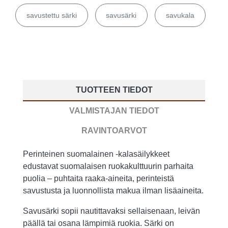
savustettu särki
savusärki
savukala
TUOTTEEN TIEDOT
VALMISTAJAN TIEDOT
RAVINTOARVOT
Perinteinen suomalainen -kalasäilykkeet
edustavat suomalaisen ruokakulttuurin parhaita
puolia – puhtaita raaka-aineita, perinteistä
savustusta ja luonnollista makua ilman lisäaineita.
Savusärki sopii nautittavaksi sellaisenaan, leivän
päällä tai osana lämpimiä ruokia. Särki on