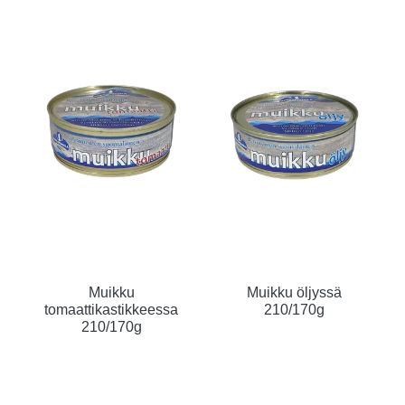
Muikku
Muikku öljyssä
tomaattikastikkeessa
210/170g
210/170g