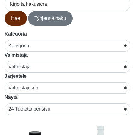
Kirjoita hakusana
Hae
Tyhjennä haku
Kategoria
Valmistaja
Järjestele
Näytä