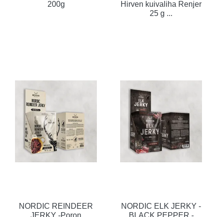
200g
Hirven kuivaliha Renjer
25 g ...
NORDIC REINDEER
NORDIC ELK JERKY -
JERKY -Poron
BLACK PEPPER -