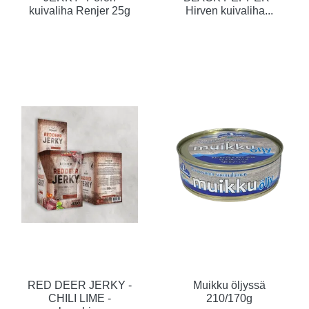
kuivaliha Renjer 25g
Hirven kuivaliha...
RED DEER JERKY -
Muikku öljyssä
CHILI LIME -
210/170g