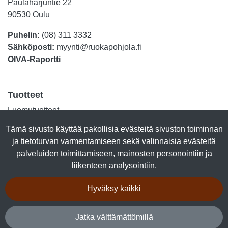
Paulaharjuntie 22
90530 Oulu
Puhelin:
(08) 311 3332
Sähköposti:
myynti@ruokapohjola.fi
OIVA-Raportti
Tuotteet
Luomutuotteet
Lihasäilykkeet
Tämä sivusto käyttää pakollisia evästeitä sivuston toiminnan
Kalasäilykkeet
ja tietoturvan varmentamiseen sekä valinnaisia evästeitä
Marjajalosteet
palveluiden toimittamiseen, mainosten personointiin ja
Talkkuna & Hunaja
liikenteen analysointiin.
Makeiset
Kuivalihat
Hyväksy kaikki
Tuotepaketit
Jatka välttämättömillä
Seuraa sosiaalisessa mediassa