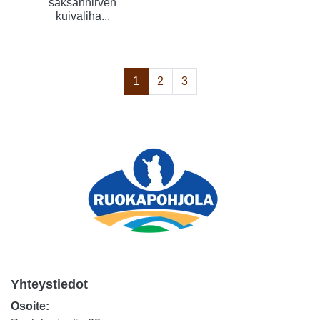
saksanhirven
kuivaliha...
1
2
3
Yhteystiedot
Osoite: