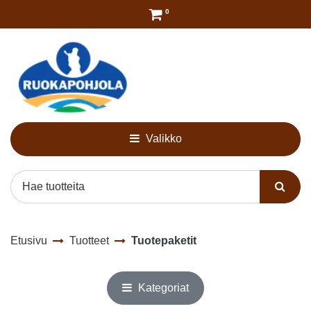
Siirry pääsisältöön
0
Valikko
Etusivu
Tuotteet
Tuotepaketit
Kategoriat