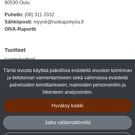
90530 Oulu
Puhelin:
(08) 311 3332
Sähköposti:
myynti@ruokapohjola.fi
OIVA-Raportti
Tuotteet
Luomutuotteet
Lihasäilykkeet
Tämä sivusto käyttää pakollisia evästeitä sivuston toiminnan
Kalasäilykkeet
ja tietoturvan varmentamiseen sekä valinnaisia evästeitä
Marjajalosteet
palveluiden toimittamiseen, mainosten personointiin ja
Talkkuna & Hunaja
liikenteen analysointiin.
Makeiset
Kuivalihat
Hyväksy kaikki
Tuotepaketit
Jatka välttämättömillä
Seuraa sosiaalisessa mediassa