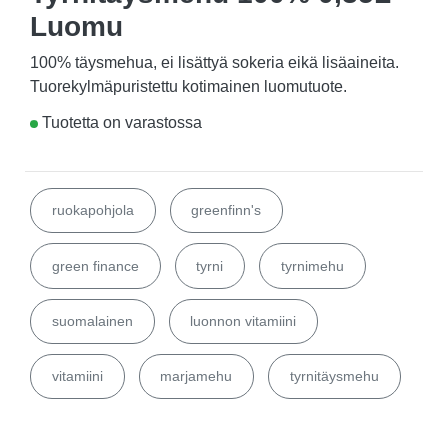
Luomu
100% täysmehua, ei lisättyä sokeria eikä lisäaineita.
Tuorekylmäpuristettu kotimainen luomutuote.
Tuotetta on varastossa
ruokapohjola
greenfinn's
green finance
tyrni
tyrnimehu
suomalainen
luonnon vitamiini
vitamiini
marjamehu
tyrnitäysmehu