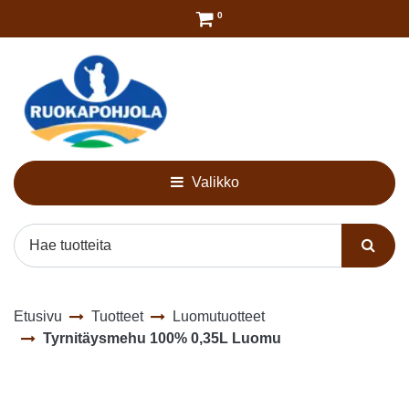
Siirry pääsisältöön
0
Valikko
Etusivu
Tuotteet
Luomutuotteet
Tyrnitäysmehu 100% 0,35L Luomu