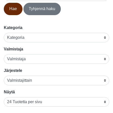
Hae
Tyhjennä haku
Kategoria
Valmistaja
Järjestele
Näytä