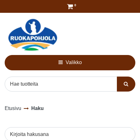
Siirry pääsisältöön
0
Valikko
Etusivu
Haku
Kirjoita hakusana