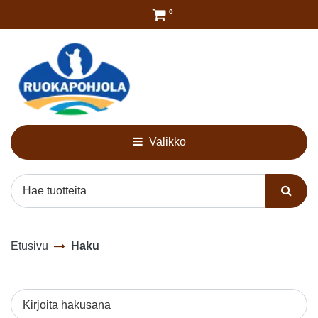
Siirry pääsisältöön
0
Valikko
Etusivu
Haku
Kirjoita hakusana