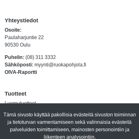
Yhteystiedot
Osoite:
Paulaharjuntie 22
90530 Oulu
Puhelin:
(08) 311 3332
Sähköposti:
myynti@ruokapohjola.fi
OIVA-Raportti
Tuotteet
Luomutuotteet
Lihasäilykkeet
Tämä sivusto käyttää pakollisia evästeitä sivuston toiminnan
Kalasäilykkeet
ja tietoturvan varmentamiseen sekä valinnaisia evästeitä
Marjajalosteet
palveluiden toimittamiseen, mainosten personointiin ja
Talkkuna & Hunaja
liikenteen analysointiin.