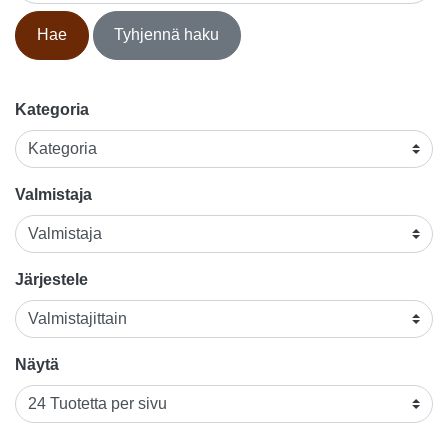
Hae
Tyhjennä haku
Kategoria
Valmistaja
Järjestele
Näytä