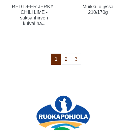
RED DEER JERKY -
Muikku öljyssä
CHILI LIME -
210/170g
saksanhirven
kuivaliha...
1
2
3