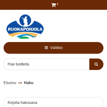
Siirry pääsisältöön
0
Valikko
Etusivu
Haku
Kirjoita hakusana