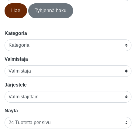
Hae
Tyhjennä haku
Kategoria
Valmistaja
Järjestele
Näytä