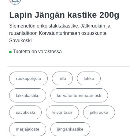
Lapin Jängän kastike 200g
Siemenetön erikoislakkakastike. Jälkiruokiin ja
ruuanlaittoon Korvatunturinmaan osuuskunta,
Savukoski
Tuotetta on varastossa
ruokapohjola
hilla
lakka
lakkakastike
korvatunturinmaan osk
savukoski
leivontaan
jälkiruoka
marjajaloste
jängänkastike