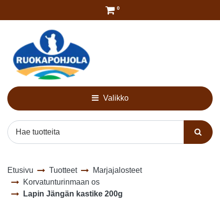
Siirry pääsisältöön
0
Valikko
Etusivu
Tuotteet
Marjajalosteet
Korvatunturinmaan os
Lapin Jängän kastike 200g