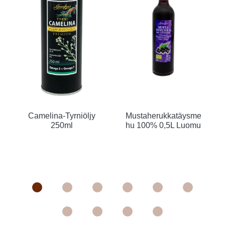
Camelina-Tyrniöljy
Mustaherukkatäysme
250ml
hu 100% 0,5L Luomu