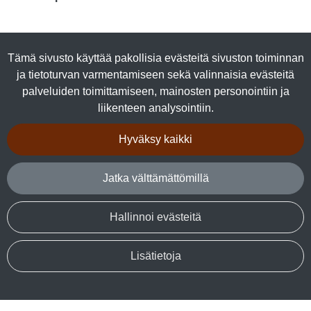
Tuotteet
Tämä sivusto käyttää pakollisia evästeitä sivuston toiminnan
Luomutuotteet
ja tietoturvan varmentamiseen sekä valinnaisia evästeitä
Lihasäilykkeet
palveluiden toimittamiseen, mainosten personointiin ja
Kalasäilykkeet
liikenteen analysointiin.
Marjajalosteet
Talkkuna & Hunaja
Hyväksy kaikki
Makeiset
Kuivalihat
Jatka välttämättömillä
Tuotepaketit
Hallinnoi evästeitä
Seuraa sosiaalisessa mediassa
Facebook
Lisätietoja