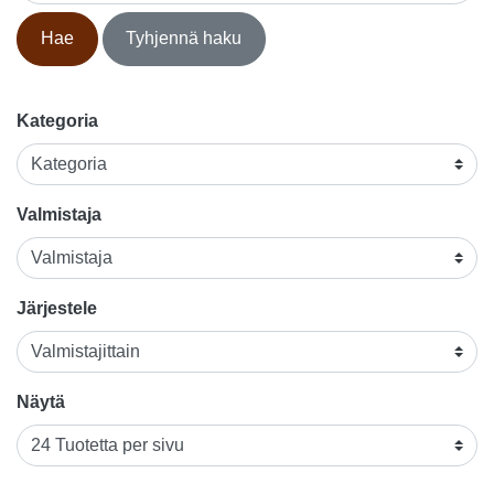
Hae
Tyhjennä haku
Kategoria
Valmistaja
Järjestele
Näytä