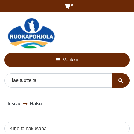
Siirry pääsisältöön
0
Valikko
Etusivu
Haku
Kirjoita hakusana