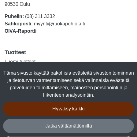
90530 Oulu
Puhelin:
(08) 311 3332
Sähköposti:
myynti@ruokapohjola.fi
OIVA-Raportti
Tuotteet
Luomutuotteet
Lihasäilykkeet
Tämä sivusto käyttää pakollisia evästeitä sivuston toiminnan
Kalasäilykkeet
ja tietoturvan varmentamiseen sekä valinnaisia evästeitä
Marjajalosteet
palveluiden toimittamiseen, mainosten personointiin ja
Talkkuna & Hunaja
liikenteen analysointiin.
Makeiset
Kuivalihat
Hyväksy kaikki
Tuotepaketit
Jatka välttämättömillä
Seuraa sosiaalisessa mediassa