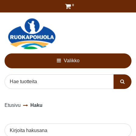
Siirry pääsisältöön
0
Valikko
Etusivu
Haku
Kirjoita hakusana