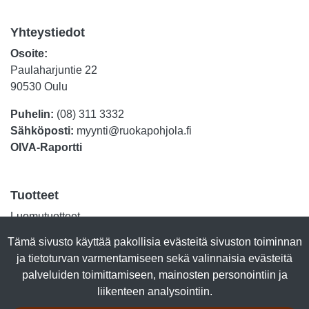
Yhteystiedot
Osoite:
Paulaharjuntie 22
90530 Oulu
Puhelin:
(08) 311 3332
Sähköposti:
myynti@ruokapohjola.fi
OIVA-Raportti
Tuotteet
Luomutuotteet
Lihasäilykkeet
Tämä sivusto käyttää pakollisia evästeitä sivuston toiminnan
Kalasäilykkeet
ja tietoturvan varmentamiseen sekä valinnaisia evästeitä
Marjajalosteet
palveluiden toimittamiseen, mainosten personointiin ja
Talkkuna & Hunaja
liikenteen analysointiin.
Makeiset