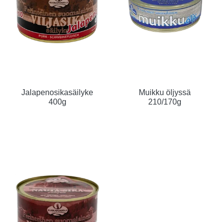
Jalapenosikasäilyke
Muikku öljyssä
400g
210/170g