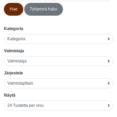
Hae
Tyhjennä haku
Kategoria
Valmistaja
Järjestele
Näytä