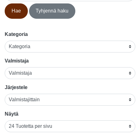
Hae
Tyhjennä haku
Kategoria
Valmistaja
Järjestele
Näytä