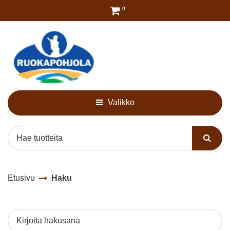
Siirry pääsisältöön
0
Valikko
Etusivu
Haku
Kirjoita hakusana