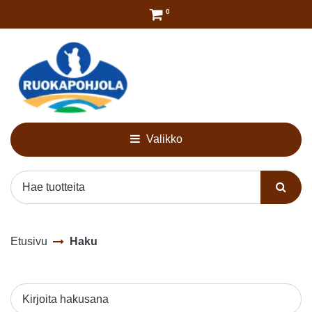
Siirry pääsisältöön
0
Valikko
Etusivu
Haku
Kirjoita hakusana