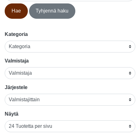
Hae
Tyhjennä haku
Kategoria
Valmistaja
Järjestele
Näytä