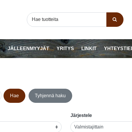
T
JÄLLEENMYYJÄT
YRITYS
LINKIT
YHTEYSTIE
Hae
Tyhjennä haku
Järjestele