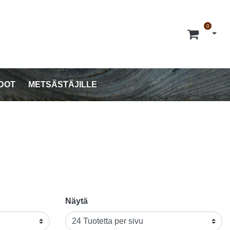
0
Avaa 
DOT
METSÄSTÄJILLE
Näytä