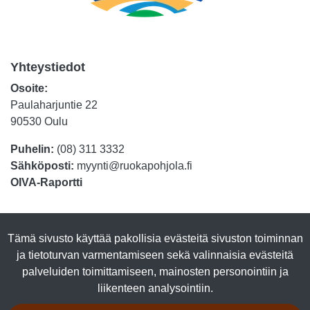
Yhteystiedot
Osoite:
Paulaharjuntie 22
90530 Oulu
Puhelin:
(08) 311 3332
Sähköposti:
myynti@ruokapohjola.fi
OIVA-Raportti
Tuotteet
Tämä sivusto käyttää pakollisia evästeitä sivuston toiminnan
Luomutuotteet
ja tietoturvan varmentamiseen sekä valinnaisia evästeitä
Lihasäilykkeet
palveluiden toimittamiseen, mainosten personointiin ja
Kalasäilykkeet
liikenteen analysointiin.
Marjajalosteet