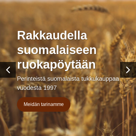
Rakkaudella
suomalaiseen
ruokapöytään
Perinteistä suomalaista tukkukauppaa
vuodesta 1997
Meidän tarinamme