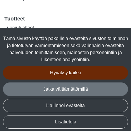
Tuotteet
Luomutuotteet
Lihasäilykkeet
Tämä sivusto käyttää pakollisia evästeitä sivuston toiminnan
Kalasäilykkeet
ja tietoturvan varmentamiseen sekä valinnaisia evästeitä
Marjajalosteet
palveluiden toimittamiseen, mainosten personointiin ja
Talkkuna & Hunaja
liikenteen analysointiin.
Makeiset
Kuivalihat
Hyväksy kaikki
Tuotepaketit
Jatka välttämättömillä
Seuraa sosiaalisessa mediassa
Facebook
Hallinnoi evästeitä
Lisätietoja