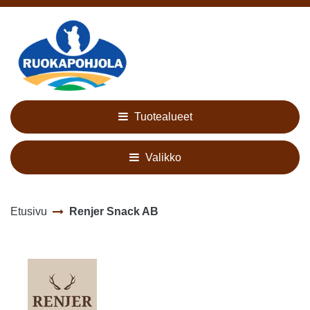
Siirry pääsisältöön
Tuotealueet
Valikko
Etusivu
Renjer Snack AB