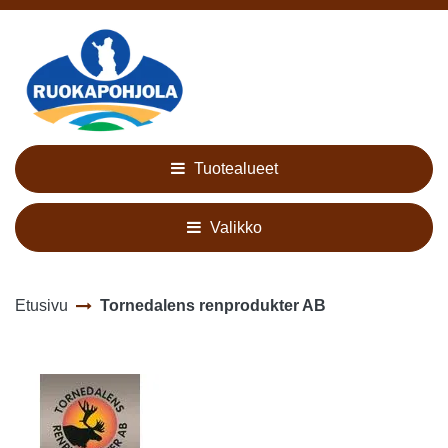
Siirry pääsisältöön
Tuotealueet
Valikko
Etusivu
Tornedalens renprodukter AB